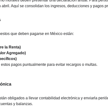
omo morales deben presentar una declaración anual. Para pers
n abril. Aquí se consolidan los ingresos, deducciones y pagos p
s
puestos que deben pagarse en México están:
e la Renta)
alor Agregado)
ecíficos)
 estos pagos puntualmente para evitar recargos o multas.
rónica
tán obligados a llevar contabilidad electrónica y enviarla peri
cuentas y balanzas.