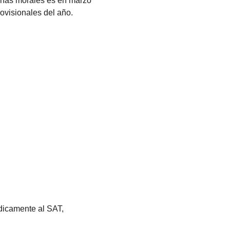
onas morales es en marzo 
rovisionales del año.
ódicamente al SAT, 